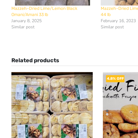
Mazzeh-Dried Lime/Lemon Black
Mazzeh-Dried Li
Omani/Amani 33 lb
44 lb
January 8, 2025
February 16, 2023
Similar post
Similar post
Related products
4.8% OFF