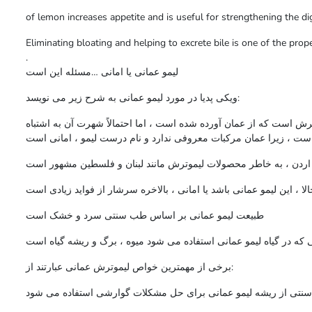
of lemon increases appetite and is useful for strengthening the di
Eliminating bloating and helping to excrete bile is one of the pro
.
لیمو عمانی یا امانی …مسئله این است
ویکی پدیا در مورد لیمو عمانی به شرح زیر می نویسد:
رش است که از عمان آورده شده است ، اما احتمالاً شهرت آن به اشتباه
ست ، زیرا عمان مرکبات معروفی ندارد و نام درست لیمو ، امانی است
ت اردن ، به خاطر محصولات لیموترش مانند لبنان و فلسطین مشهور است
لا ، این لیمو عمانی باشد یا امانی ، بالاخره سرشار از فواید زیادی است
طبیعت لیمو عمانی بر اساس طب سنتی سرد و خشک است
 که در گیاه لیمو عمانی استفاده می شود میوه ، برگ و ریشه گیاه است
برخی از مهمترین خواص لیموترش عمانی عبارتند از:
نتی از ریشه لیمو عمانی برای حل مشکلات گوارشی استفاده می شود