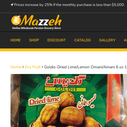
Skip
Prices increase by 25% If the monthly purchase is less than $5,000.
to
content
Prices increase by 25% If the monthly purchase is < $5,000.
Mazzeh
HOME
SHOP
DISCOUNT
CATALOG
GALLERY
A
Goldis-Dried Lime/Lemon Omani/Amani 6 oz 1
Home
Dry Fruit
9.2% OFF