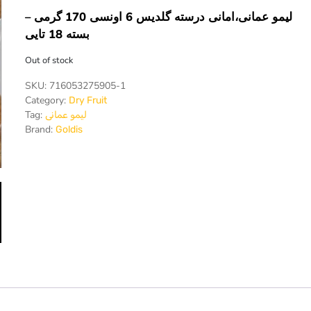
لیمو عمانی،امانی درسته گلدیس 6 اونسی 170 گرمی –
بسته 18 تایی
Out of stock
SKU:
716053275905-1
Category:
Dry Fruit
Tag:
لیمو عمانی
,
& Dining
Health & Appliances
Dry Fruit
Brand:
Goldis
ique-Stainless
Goldis-Dried
eel BBQ Grill
Seedless P
58754 W/ Lid
Flakes 70 gr
.5x40x15 cm
of 32
Login to see the price
Login to see the pr
Rated
0
out
Read more
Read more
of
5