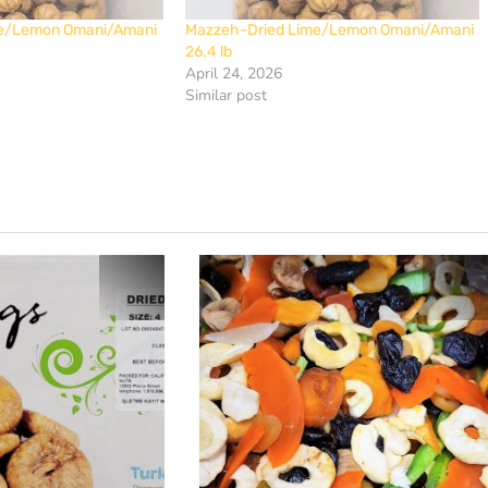
me/Lemon Omani/Amani
Mazzeh-Dried Lime/Lemon Omani/Amani
26.4 lb
April 24, 2026
Similar post